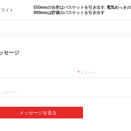
のahoraの
buenaのempresa、hemosのestadoの
550mmの台所はバスケットを引き出す
,
電気めっきの
aの
cooperandoのporのvariosのañosのyaは、
イライト
900mmは貯蔵のバスケットを引き出す
ervicioのmuy
muy buen servicio yのbuenaのcalidad yの
s de buenaの
envios enのtiempoをtienen。Queremos
o ES elの
のcontinuar詐欺のlaのcooperación en elの
ctamente en
futuro。
ッセージ
メッセージを送る