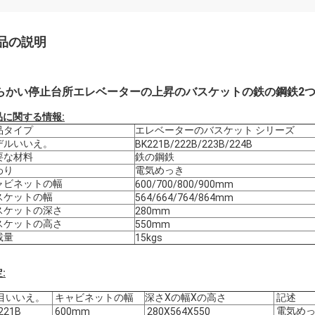
品の説明
らかい停止台所エレベーターの上昇のバスケットの鉄の鋼鉄2
品に関する情報:
品タイプ
エレベーターのバスケット シリーズ
デルいいえ。
BK221B/222B/223B/224B
要な材料
鉄の鋼鉄
わり
電気めっき
ャビネットの幅
600/700/800/900mm
スケットの幅
564/664/764/864mm
スケットの深さ
280mm
スケットの高さ
550mm
載量
15kgs
:
目いいえ。
キャビネットの幅
深さXの幅Xの高さ
記述
電気めっ
221B
600mm
280X564X550