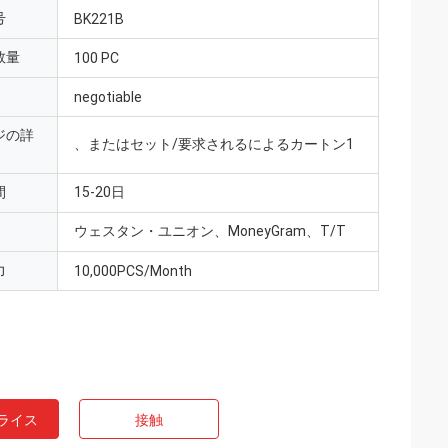
号
BK221B
数量
100 PC
negotiable
ジの詳
、またはセット/要求されるによるカートン1
間
15-20日
ウェスタン・ユニオン、MoneyGram、T/T
力
10,000PCS/Month
ライス
接触