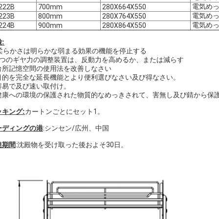
電気めっ
222B
700mm
280X664X550
電気めっ
223B
800mm
280X764X550
電気めっ
224B
900mm
280X864X550
:
柔らかさは明らかな弱まる効果の機能を停止する
. 3つのギヤ力の調整装置は、反動力を高めるか、または減らす
. 台所記憶空間の使用法を改善しなさい
. 目的を完全な延長機能とより便利選びなさい及び得なさい。
 容易で及び速い取付け。
. 健康への環境の保護された物質的なめっきされて、害無し及び錆から保
ッキング:
カートンごとにセット1。
ーディングの港
:シンセン/広州、中国
達期間
:沈殿物を受け取った後およそ30日。