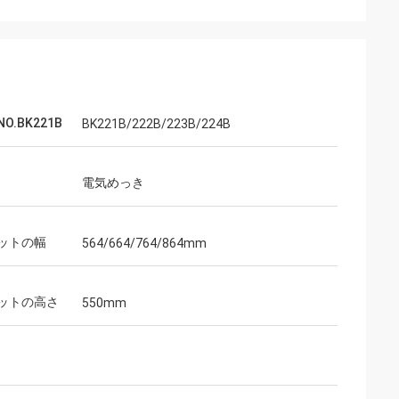
O.BK221B
BK221B/222B/223B/224B
電気めっき
ットの幅
564/664/764/864mm
ットの高さ
550mm
ウェンディー
私達は5年間以上互いに協力し、私達に近