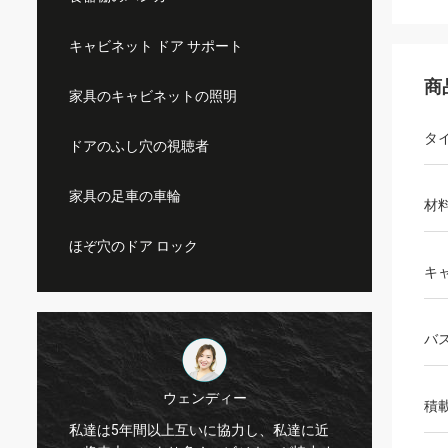
キャビネット ドア サポート
商
家具のキャビネットの照明
タ
ドアのふし穴の視聴者
家具の足車の車輪
材
ほぞ穴のドア ロック
キ
バ
ウェンディー
フェルナンド
積
間以上互いに協力し、私達に近
Kama haのsidoのnuestroのp