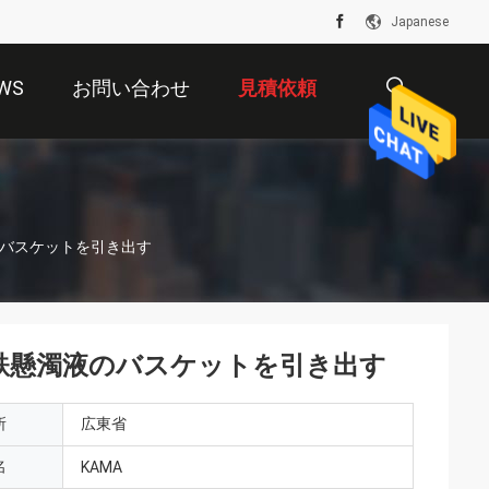
Japanese
WS
お問い合わせ
見積依頼
描
のバスケットを引き出す
述
鉄懸濁液のバスケットを引き出す
所
広東省
名
KAMA