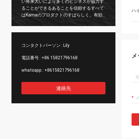
により多くのビジネスが協力す
porのvariosのaños、hasta
きるあることを信頼するすべて
hemosのtenidoのmuy buen
ハ
のプロダクトのすばらしく、有効
experienciaの詐欺のellos、s
そして良質によって決まる。
profesionalのy mercancias
calidad。国連granのincentiv
poderのcomunicarnosのdire
のespañol
コンタクトパーソン :
Lily
メ
電話番号 :
+86 15821796168
whatsapp :
+8615821796168
連絡先