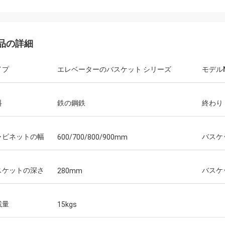
品の詳細
イプ
エレベーターのバスケット シリーズ
モデルN
料
鉄の鋼鉄
終わり
ャビネットの幅
バスケ
600/700/800/900mm
スケットの深さ
バスケ
280mm
アナ
載量
15kgs
roveedorの
Consideramosのque ESのunaのmuy