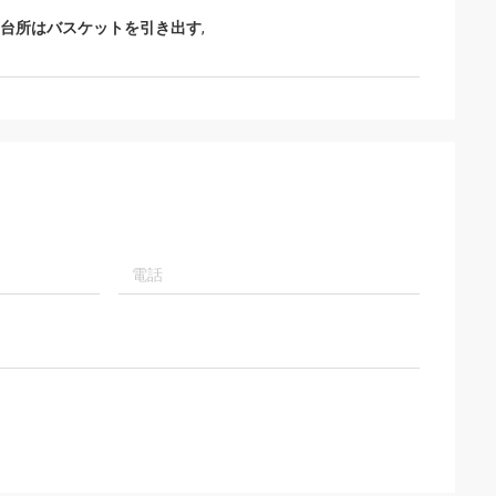
い将来大いにより多くのビジネスが協力す
台所はバスケットを引き出す
,
ることができるあることを信頼するすべて
はKamaのプロダクトのすばらしく、有効
なサービスそして良質によって決まる。