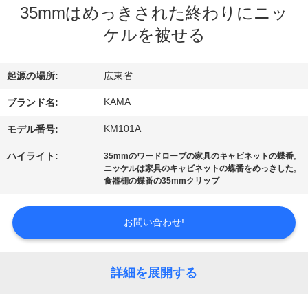
達
35mmはめっきされた終わりにニッ
に
ケルを被せる
つ
起源の場所:
広東省
い
KAMA
ブランド名:
て
KM101A
モデル番号:
工
,
ハイライト:
35mmのワードローブの家具のキャビネットの蝶番
,
ニッケルは家具のキャビネットの蝶番をめっきした
場
食器棚の蝶番の35mmクリップ
旅
お問い合わせ!
行
詳細を展開する
品