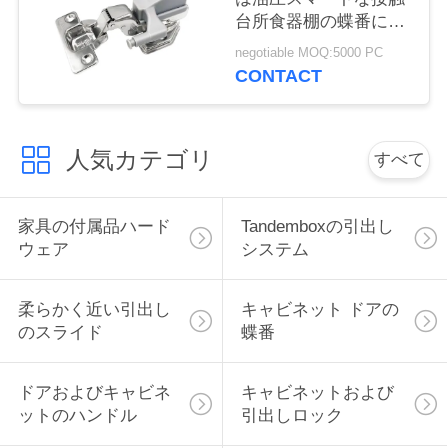
台所食器棚の蝶番に蝶
い
番を付ける
negotiable MOQ:5000 PC
CONTACT
引
用
人気カテゴリ
すべて
を
要
家具の付属品ハード
Tandemboxの引出し
ウェア
システム
求
し
柔らかく近い引出し
キャビネット ドアの
のスライド
蝶番
な
さ
ドアおよびキャビネ
キャビネットおよび
ットのハンドル
引出しロック
い