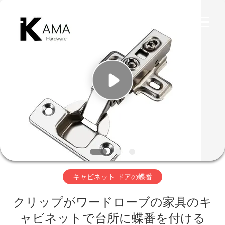
Copyright
©
2018
-
2026
KAMA
INTERNATIONAL
INDUSTRY
家
LIMITED.
All
Rights
Reserved.
Developed
by
プ
ECER
ロ
ダ
ク
ト
キャビネット ドアの蝶番
クリップがワードローブの家具のキ
私
ャビネットで台所に蝶番を付ける