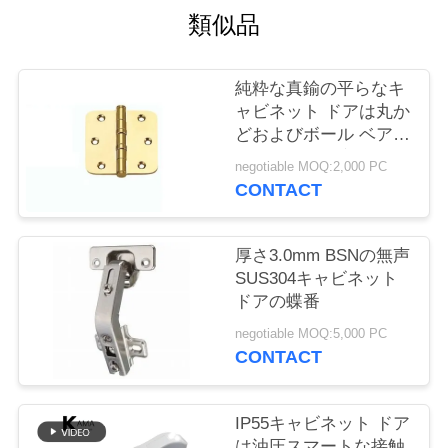
質
類似品
管
理
純粋な真鍮の平らなキ
ャビネット ドアは丸か
どおよびボール ベアリ
私
ングの3"/4"と商業頑丈
negotiable MOQ:2,000 PC
なドア ヒンジ蝶番を付
CONTACT
達
ける
に
厚さ3.0mm BSNの無声
連
SUS304キャビネット
ドアの蝶番
絡
negotiable MOQ:5,000 PC
し
CONTACT
な
IP55キャビネット ドア
さ
は油圧スマートな接触