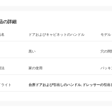
品の詳細
品名
ドアおよびキャビネットのハンドル
モデル
黒い
穴の間
用法
家の使用
パッキ
イライト
台所ドアおよび引出しのハンドル
,
ドレッサーの引出
フェルナンド
アナ
haのsidoのnuestroのproveedorの
Consideramosのque E