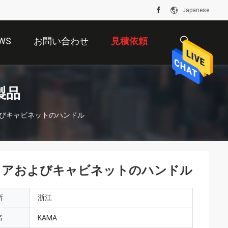
Japanese
WS
お問い合わせ
見積依頼
描
製品
よびキャビネットのハンドル
述
 ドアおよびキャビネットのハンドル
所
浙江
名
KAMA