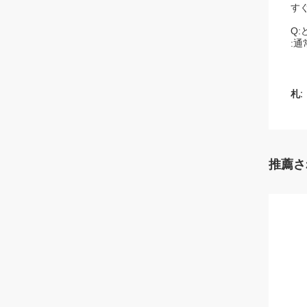
す
Q
:通
札:
推薦さ