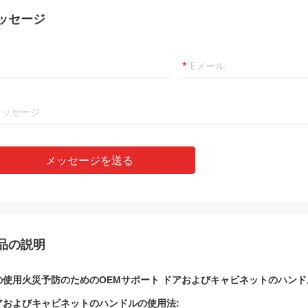
ariosのaños、hastaのahoraの
buenaのempresa、hem
ッセージ
のtenidoのmuy buenaの
cooperandoのporのvar
ienciaの詐欺のellos、servicioのmuy
muy buen servicio yのb
sionalのy mercanciass de buenaの
envios enのtiempoをti
ad。国連granのincentivo ES elの
のcontinuar詐欺のlaのcoo
のcomunicarnosのdirectamente en
futuro。
ñol
メッセージを送る
品の説明
の使用火災予防のためのOEMサポート ドアおよびキャビネットのハンド
アおよびキャビネットのハンドルの使用法: