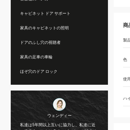
キャビネット ドア サポート
商
家具のキャビネットの照明
製
ドアのふし穴の視聴者
家具の足車の車輪
色
ほぞ穴のドア ロック
使
ハ
ウェンディー
私達は5年間以上互いに協力し、私達に近
Kama 