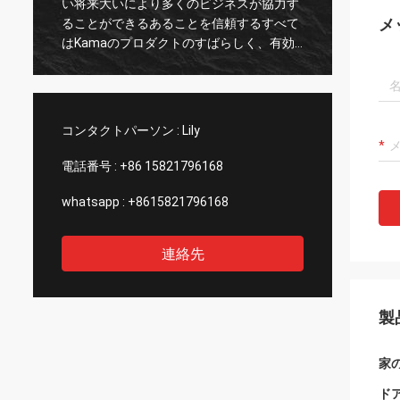
い将来大いにより多くのビジネスが協力す
porのv
メ
、
ることができるあることを信頼するすべて
hemos
はKamaのプロダクトのすばらしく、有効
exper
なサービスそして良質によって決まる。
profe
の
calid
poder
のespa
コンタクトパーソン :
Lily
電話番号 :
+86 15821796168
whatsapp :
+8615821796168
連絡先
製
家
ド