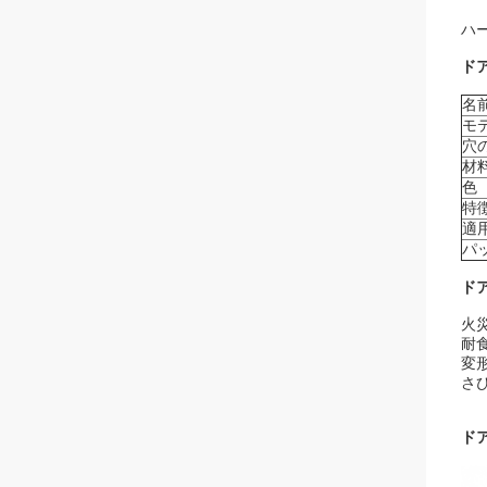
ハ
ド
名
モ
穴
材
色
特
適
パ
ド
火
耐
変
さ
ド