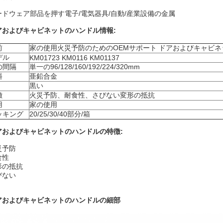
ードウェア部品を押す電子/電気器具/自動/産業設備の金属
アおよびキャビネットのハンドル情報:
前
家の使用火災予防のためのOEMサポート ドアおよびキャビ
デル
KM01723 KM0116 KM01137
の間隔
単一の96/128/160/192/224/320mm
料
亜鉛合金
黒い
徴
火災予防、耐食性、さびない変形の抵抗
用
家の使用
ッキング
20/25/30/40部分/箱
アおよびキャビネットのハンドルの特徴:
災予防
食性
形の抵抗
びない
アおよびキャビネットのハンドルの細部