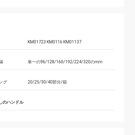
KM01723 KM0116 KM01137
隔
単一の96/128/160/192/224/320のmm
ング
20/25/30/40部分/箱
しのハンドル
ウェンディー
Sのunaのmuy
私達は5年間以上互いに協力し、私達に近