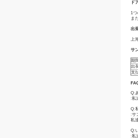
ド
1つ
ま
出
上
サ
期
出
支
FA
Q
:
Q:
:
私
Q
: