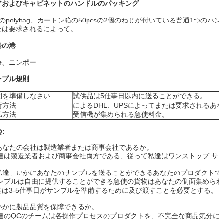
アおよびキャビネットのハンドルのパッキング
のpolybag、カートン箱の50pcsの2個のねじが付いている普通1つのハ
たは要求されるによって。
発の港
海、ニンポー
ンプル規則
間を準備しなさい
試供品は5仕事日以内に送ることができる。
荷方法
によるDHL、UPSによってまたは要求されるあ
払方法
受信機が集められる急使料金。
Q:
:あなたの会社は製造業者または商事会社であるか。
私達は製造業者および商事会社両方である、従って私達はワンストップ 
私達、いかにあなたのサンプルを送ることができるあなたのプロダクトでinst
サンプルは自由に提供することができる急使の貨物はあなたの側面集めら
達は3-5仕事日がサンプルを準備するために及び渡すことを必要とする。
:いかに製品品質を保障できるか。
私達のQCのチームは各操作プロセスのプロダクトを、不完全な商品気分