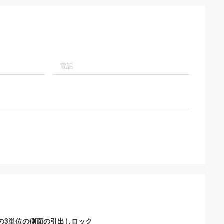
osのestadoの
い将来大いにより多くのビジネスが協力す
iosのañosのyaは、
ることができるあることを信頼するすべて
uenaのcalidad yの
はKamaのプロダクトのすばらしく、有効
enen。Queremos
なサービスそして良質によって決まる。
peración en elの
の3単位の側面の引出しロック