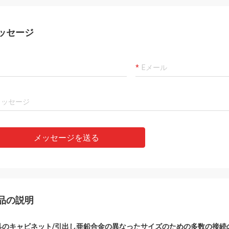
ariosのaños、hastaのahoraの
buenaのempresa、hem
のtenidoのmuy buenaの
cooperandoのporのvar
ienciaの詐欺のellos、servicioのmuy
muy buen servicio yのb
ッセージ
sionalのy mercanciass de buenaの
envios enのtiempoをti
ad。国連granのincentivo ES elの
のcontinuar詐欺のlaのcoo
のcomunicarnosのdirectamente en
futuro。
ñol
メッセージを送る
品の説明
具のキャビネット/引出し亜鉛合金の異なったサイズのための多数の接続