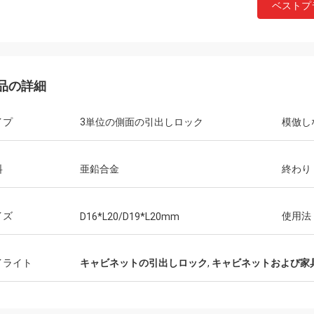
ベストプ
品の詳細
イプ
3単位の側面の引出しロック
模倣し
料
亜鉛合金
終わり
イズ
使用法
D16*L20/D19*L20mm
イライト
キャビネットの引出しロック
,
キャビネットおよび家
フェルナンド
アナ
haのsidoのnuestroのproveedorの
Consideramosのque E