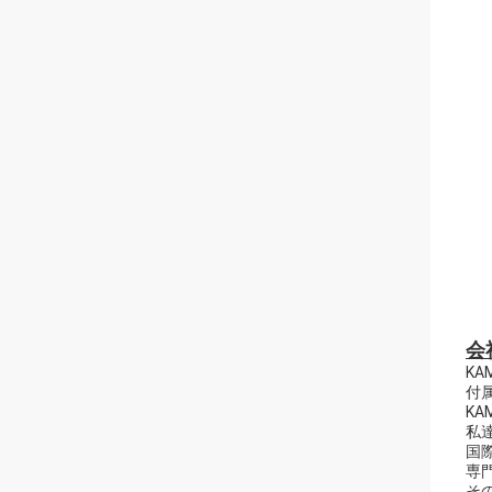
会
K
付
K
私
国
専
そ