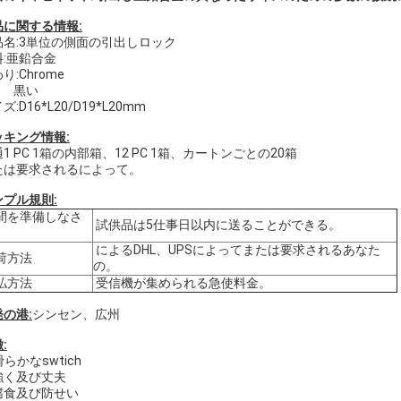
品に関する情報:
品名:3単位の側面の引出しロック
料:亜鉛合金
り:Chrome
黒い
ズ:D16*L20/D19*L20mm
ッキング情報:
1 PC 1箱の内部箱、12 PC 1箱、カートンごとの20箱
たは要求されるによって。
ンプル規則:
間を準備しなさ
試供品は5仕事日以内に送ることができる。
によるDHL、UPSによってまたは要求されるあなた
荷方法
の。
払方法
受信機が集められる急使料金。
の港:
シンセン、広州
:
滑らかなswtich
 強く及び丈夫
 腐食及び防せい