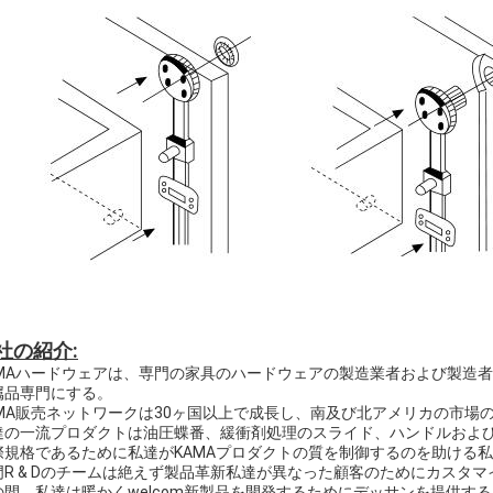
社の紹介:
AMAハードウェアは、専門の家具のハードウェアの製造業者および製造
属品専門にする。
AMA販売ネットワークは30ヶ国以上で成長し、南及び北アメリカの市場
達の一流プロダクトは油圧蝶番、緩衝剤処理のスライド、ハンドルおよ
際規格であるために私達がKAMAプロダクトの質を制御するのを助ける
門R & Dのチームは絶えず製品革新私達が異なった顧客のためにカスタ
の間、私達は暖かくwelcom新製品を開発するためにデッサンを提供す