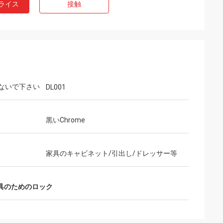
ライス
接触
ないで下さい
DL001
黒いChrome
家具のキャビネット/引出し/ドレッサー等
具のためのロック
ウェンディー
Sのunaのmuy
私達は5年間以上互いに協力し、私達に近