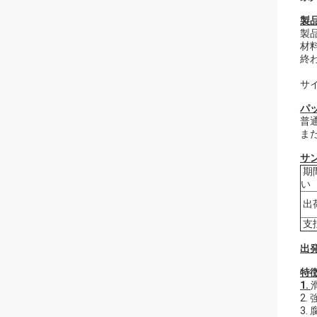
製
製
材
終わ
サイ
パ
普通
ま
サ
期
い
出
支
出発
特徴
1.
2.
3.