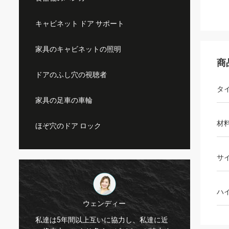
キャビネット ドア サポート
家具のキャビネットの照明
商
ドアのふし穴の視聴者
タ
家具の足車の車輪
材
ほぞ穴のドア ロック
サ
ハ
ウェンディー
私達は5年間以上互いに協力し、私達に近
Kama 