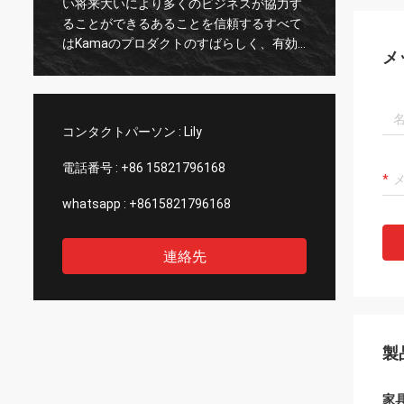
い将来大いにより多くのビジネスが協力す
porのv
、
ることができるあることを信頼するすべて
hemos
はKamaのプロダクトのすばらしく、有効
exper
メ
なサービスそして良質によって決まる。
profe
の
calid
poder
のespa
コンタクトパーソン :
Lily
電話番号 :
+86 15821796168
whatsapp :
+8615821796168
連絡先
製
家