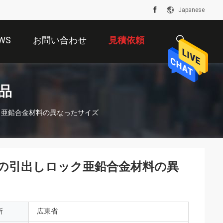
Japanese
WS
お問い合わせ
見積依頼
描
品
ク亜鉛合金材料の異なったサイズ
述
面の引出しロック亜鉛合金材料の異
所
広東省