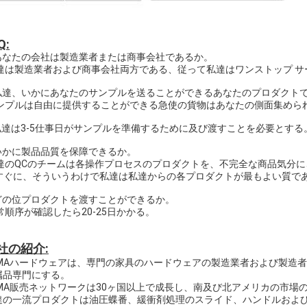
Q:
:あなたの会社は製造業者または商事会社であるか。
私達は製造業者および商事会社両方である、従って私達はワンストップ 
:私達、いかにあなたのサンプルを送ることができるあなたのプロダクトでinst
サンプルは自由に提供することができる急使の貨物はあなたの側面集めら
達は3-5仕事日がサンプルを準備するために及び渡すことを必要とする
:いかに製品品質を保障できるか。
私達のQCのチームは各操作プロセスのプロダクトを、不完全な商品気分
ぐに、そういうわけで私達は私達からの各プロダクトが最もよい質で
:どの位プロダクトを渡すことができるか。
常順序が確認したら20-25日かかる。
社の紹介:
AMAハードウェアは、専門の家具のハードウェアの製造業者および製造
属品専門にする。
AMA販売ネットワークは30ヶ国以上で成長し、南及び北アメリカの市場
達の一流プロダクトは油圧蝶番、緩衝剤処理のスライド、ハンドルおよ