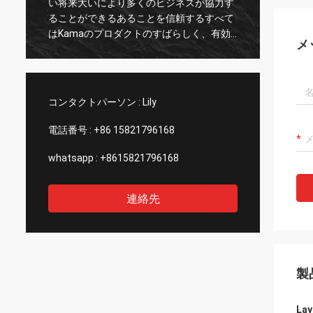
い将来大いにより多くのビジネスが協力す
porのv
、
ることができるあることを信頼するすべて
hemos
はKamaのプロダクトのすばらしく、有効
exper
メ
なサービスそして良質によって決まる。
profe
の
calid
poder
のespa
コンタクトパーソン :
Lily
電話番号 :
+86 15821796168
whatsapp :
+8615821796168
連絡先
製
L