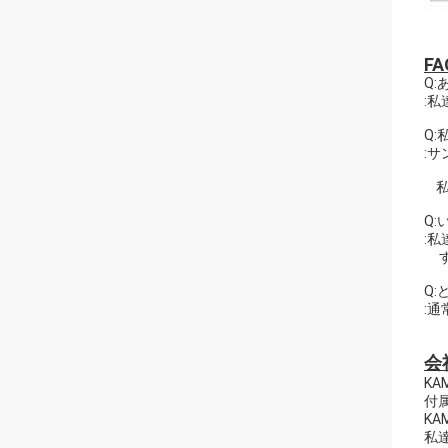
FA
Q
:
Q
:
私
Q
:
す
Q
:通
会
K
付
K
私