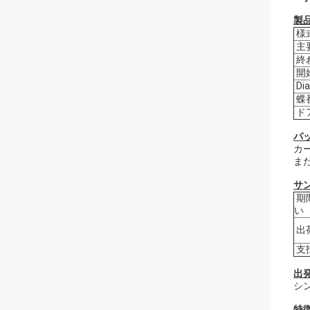
製
様
主
終
開
Di
蝶
ド
パ
カー
ま
サ
期
い
出
支
出発
シ
特徴