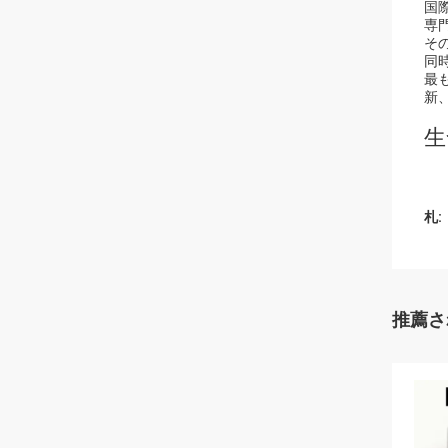
国
専
そ
同
最
新
生
札:
推薦さ