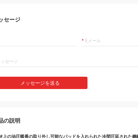
ariosのaños、hastaのahoraの
buenaのempresa、hem
のtenidoのmuy buenaの
cooperandoのporのvar
ienciaの詐欺のellos、servicioのmuy
muy buen servicio yのb
ッセージ
sionalのy mercanciass de buenaの
envios enのtiempoをti
ad。国連granのincentivo ES elの
のcontinuar詐欺のlaのcoo
のcomunicarnosのdirectamente en
futuro。
ñol
メッセージを送る
品の説明
ay#上の油圧蝶番の取り外し可能なパッドを入れられた冷間圧延された鋼鉄#