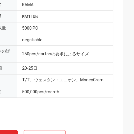
名
KAMA
号
KM110B
数量
5000 PC
negotiable
ジの詳
250pcs/cartonの要求によるサイズ
間
20-25日
T/T、ウェスタン・ユニオン、MoneyGram
力
500,000pcs/month