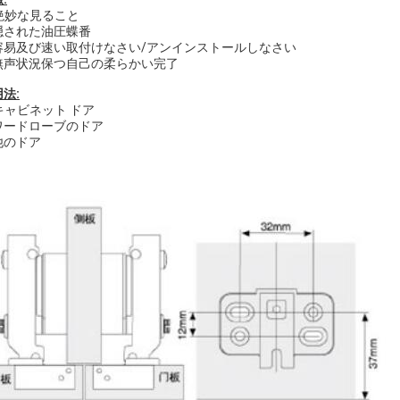
絶妙な見ること
 隠された油圧蝶番
. 容易及び速い取付けなさい/アンインストールしなさい
. 無声状況保つ自己の柔らかい完了
法:
キャビネット ドア
 ワードローブのドア
 他のドア