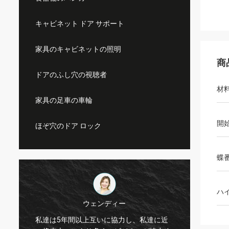
キャビネット ドア サポート
家具のキャビネットの照明
商
ドアのふし穴の視聴者
材
家具の足車の車輪
開
ほぞ穴のドア ロック
蝶
ハ
ウェンディー
私達は5年間以上互いに協力し、私達に近
Kama 