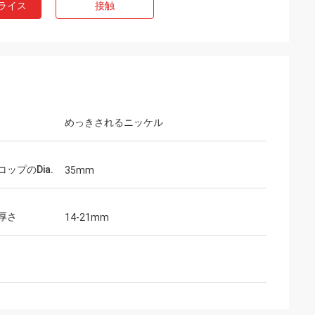
ライス
接触
めっきされるニッケル
ップのDia.
35mm
厚さ
14-21mm
ウェンディー
Sのunaのmuy
私達は5年間以上互いに協力し、私達に近