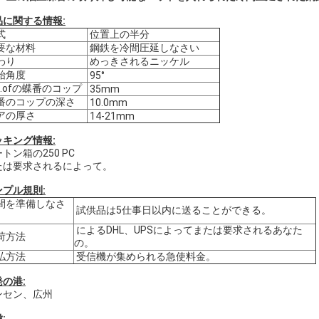
品に関する情報:
式
位置上の半分
要な材料
鋼鉄を冷間圧延しなさい
わり
めっきされるニッケル
始角度
95°
a.ofの蝶番のコップ
35mm
番のコップの深さ
10.0mm
アの厚さ
14-21mm
ッキング情報:
トン箱の250 PC
たは要求されるによって。
ンプル規則:
間を準備しなさ
試供品は5仕事日以内に送ることができる。
によるDHL、UPSによってまたは要求されるあなた
荷方法
の。
払方法
受信機が集められる急使料金。
の港:
ンセン、広州
: