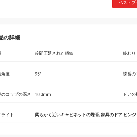
ベストプ
品の詳細
料
冷間圧延された鋼鉄
終わり
始角度
蝶番のコ
95°
番のコップの深さ
ドアの
10.0mm
イライト
柔らかく近いキャビネットの蝶番
,
家具のドア ヒンジ
フェルナンド
アナ
haのsidoのnuestroのproveedorの
Consideramosのque E