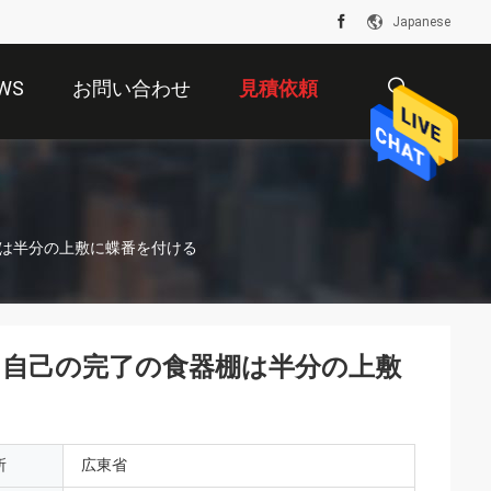
Japanese
WS
お問い合わせ
見積依頼
描
棚は半分の上敷に蝶番を付ける
述
、自己の完了の食器棚は半分の上敷
所
広東省