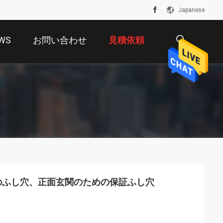
Japanese
WS
お問い合わせ
見積依頼
描
述
関のふし穴、正面玄関のための保証ふし穴