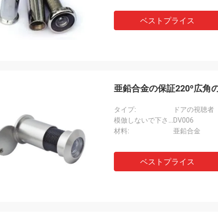
ariosのaños、hastaのahoraの
buenaのempresa、hem
のtenidoのmuy buenaの
cooperandoのporのvar
ベストプライス
ienciaの詐欺のellos、servicioのmuy
muy buen servicio yのb
sionalのy mercanciass de buenaの
envios enのtiempoをti
ad。国連granのincentivo ES elの
のcontinuar詐欺のlaのcoo
のcomunicarnosのdirectamente en
futuro。
ñol
亜鉛合金の保証220º広
タイプ:
ドアの視聴者
模倣しないで下さい:
DV006
材料:
亜鉛合金
ベストプライス