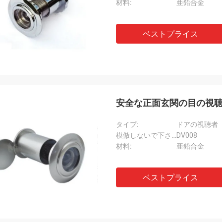
材料:
亜鉛合金
ベストプライス
安全な正面玄関の目の視聴
タイプ:
ドアの視聴者
模倣しないで下さい:
DV008
材料:
亜鉛合金
ベストプライス