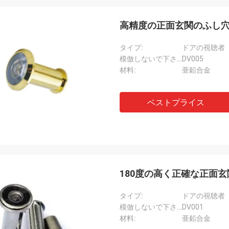
高精度の正面玄関のふし
タイプ:
ドアの視聴者
模倣しないで下さい:
DV005
材料:
亜鉛合金
ベストプライス
180度の高く正確な正面
タイプ:
ドアの視聴者
フェルナンド
アナ
模倣しないで下さい:
DV001
材料:
亜鉛合金
haのsidoのnuestroのproveedorの
Consideramosのque E