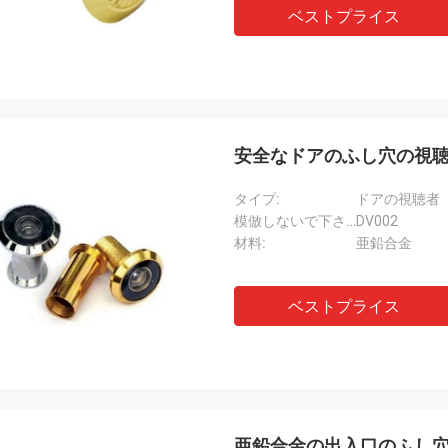
ベストプライス
安全なドアのふし穴の視聴
タイプ:
ドアの視聴者
模倣しないで下さい:
DV002
材料:
亜鉛合金
ベストプライス
亜鉛合金の出入口のふし穴の