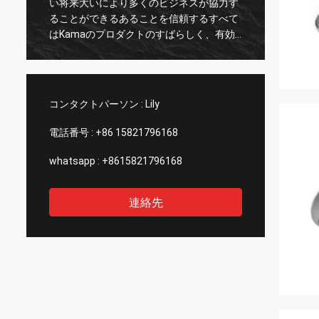
い将来大いにより多くのビジネスが協力す
porのv
、
ることができるあることを信頼するすべて
hemos
はKamaのプロダクトのすばらしく、有効
exper
なサービスそして良質によって決まる。
profe
の
calid
poder
のespa
コンタクトパーソン :
Lily
電話番号 :
+86 15821796168
whatsapp :
+8615821796168
連絡先