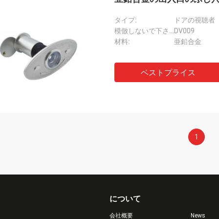
タイプ:
ドアの視聴者
模倣しないで下さい:
DV009
材料:
亜鉛合金
ベストプライス
1
について
会社概要
News