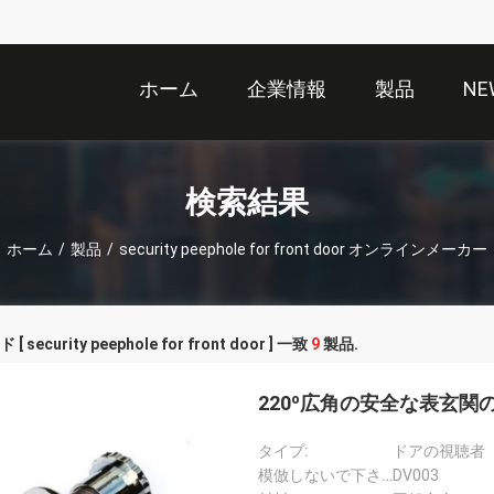
ホーム
企業情報
製品
NE
検索結果
ホーム
/
製品
/
security peephole for front door オンラインメーカー
 security peephole for front door ] 一致
9
製品.
220º広角の安全な表玄
タイプ:
ドアの視聴者
模倣しないで下さい:
DV003