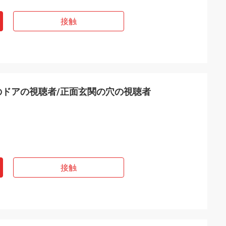
osのestadoの
い将来大いにより多くのビジネスが協力す
iosのañosのyaは、
ることができるあることを信頼するすべて
接触
uenaのcalidad yの
はKamaのプロダクトのすばらしく、有効
enen。Queremos
なサービスそして良質によって決まる。
peración en elの
角のドアの視聴者/正面玄関の穴の視聴者
接触