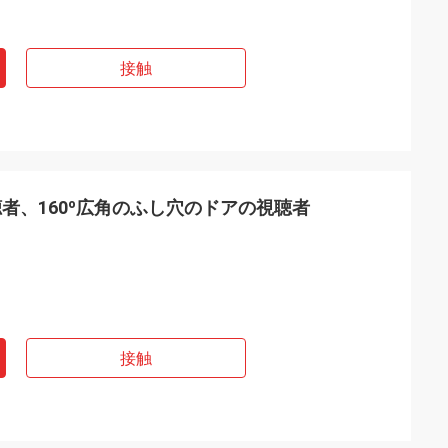
接触
者、160º広角のふし穴のドアの視聴者
接触