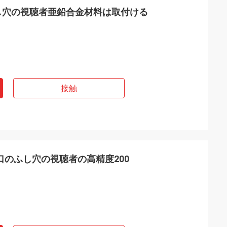
ふし穴の視聴者亜鉛合金材料は取付ける
接触
口のふし穴の視聴者の高精度200