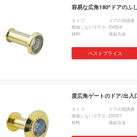
容易な広角180ºドアの
タイプ:
ドアの視聴者
模倣しないで下さい:
DV004
材料:
亜鉛合金
ベストプライス
度広角ゲートのドア/出入
タイプ:
ドアの視聴者
模倣しないで下さい:
DV007
材料:
亜鉛合金