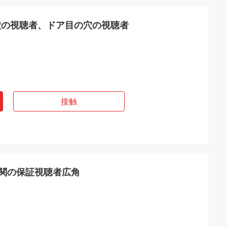
穴の視聴者、ドア目の穴の視聴者
接触
玄関の保証視聴者広角
ウェンディー
Sのunaのmuy
私達は5年間以上互いに協力し、私達に近